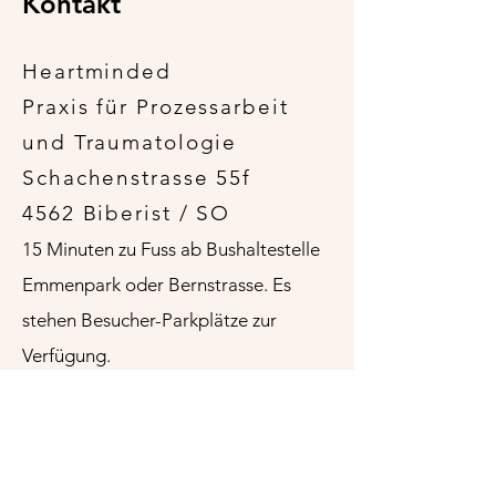
Kontakt
Heartminded
Praxis für Prozessarbeit
und Traumatologie
Schachenstrasse 55f
4562 Biberist / SO
15 Minuten zu Fuss ab Bushaltestelle
Emmenpark oder Bernstrasse. Es
stehen Besucher-Parkplätze zur
Verfügung
.
​​Mobile:
+41 79 359 28 13
Mail: silvia.will@hin.ch
Mit dem Absenden einer