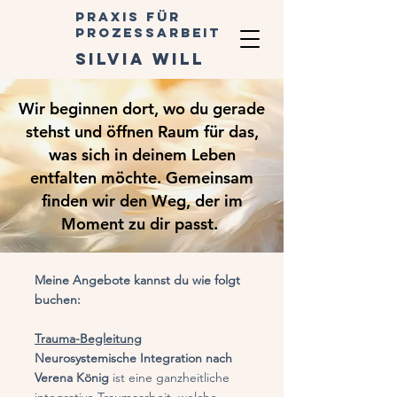
Praxis für
Prozessarbeit
silvia will
Wir beginnen dort, wo du gerade
stehst und öffnen Raum für das,
was sich in deinem Leben
entfalten möchte. Gemeinsam
finden wir den Weg, der im
Moment zu dir passt.
Meine Angebote kannst du wie folgt
buchen:
Trauma-Begleitung
Neurosystemische Integration nach
Verena König
ist eine ganzheitliche