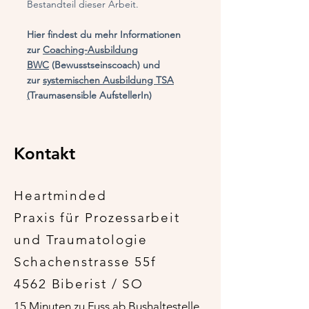
Bestandteil dieser Arbeit.
Hier findest du mehr Informationen
zur
Coaching-Ausbildung
BWC
(Bewusstseinscoach) und
zur
systemischen Ausbildung TSA
(
Traumasensible AufstellerIn​)
Kontakt
Heartminded
Praxis für Prozessarbeit
und Traumatologie
Schachenstrasse 55f
4562 Biberist / SO
15 Minuten zu Fuss ab Bushaltestelle